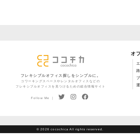
オ
フレキシブルオフィス探しをシンプルに。
コワーキングスペースやレンタルオフィスなどの
フレキシブルオフィスを見つけるための総合情報サイト
Follow Me ｜
©
2026 cocochica All rights reserved.