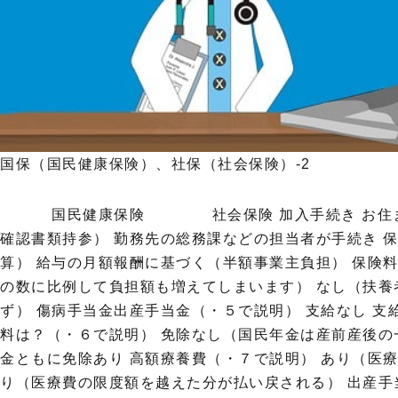
国保（国民健康保険）、社保（社会保険）-2
国民健康保険 社会保険 加入手続き お住まい
確認書類持参） 勤務先の総務課などの担当者が手続き 
算） 給与の月額報酬に基づく（半額事業主負担） 保険
の数に比例して負担額も増えてしまいます） なし（扶
ず） 傷病手当金出産手当金（・５で説明） 支給なし 支
料は？（・６で説明） 免除なし（国民年金は産前産後の
金ともに免除あり 高額療養費（・７で説明） あり（医
り（医療費の限度額を越えた分が払い戻される） 出産手