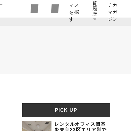
覧
ィス
チカ
履
を探
マガ
歴
す
ジン
PICK UP
レンタルオフィス個室
を東京23区エリア別で